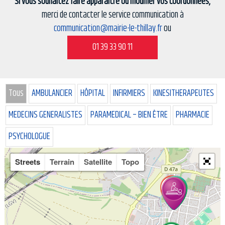
Si vous souhaitez faire apparaître ou modifier vos coordonnées,
merci de contacter le service communication à
communication@mairie-le-thillay.fr
ou
01 39 33 90 11
Tous
AMBULANCIER
HÔPITAL
INFIRMIERS
KINESITHERAPEUTES
MEDECINS GENERALISTES
PARAMEDICAL – BIEN ÊTRE
PHARMACIE
PSYCHOLOGUE
Streets
Terrain
Satellite
Topo