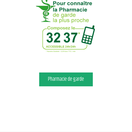
Thomas SOBEZACK
MEDECINS GENERALISTES
DR Simon MOAZZEZI-MOSAT
PARAMEDICAL – BIEN ÊTRE
Thillay Zen
PHARMACIE
Pharmacie de garde
Pharmacie COURBET
PSYCHOLOGUE
Jean-Claude FRITIAU