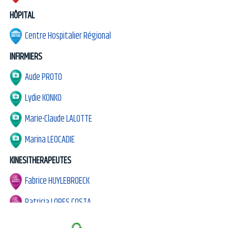
HÔPITAL
Centre Hospitalier Régional
INFIRMIERS
Aude PROTO
Lydie KONKO
Marie-Claude LALOTTE
Marina LEOCADIE
KINESITHERAPEUTES
Fabrice HUYLEBROECK
Patricia LOPES COSTA
Romain VAESKEN