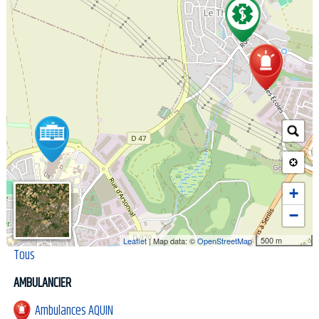
+
−
500 m
Leaflet
| Map data: ©
OpenStreetMap
Tous
AMBULANCIER
Ambulances AQUIN