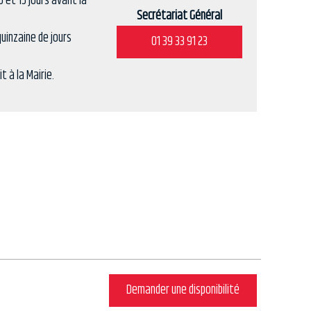
 et 15 jours avant la
Secrétariat Général
uinzaine de jours
01 39 33 91 23
t à la Mairie.
Demander une disponibilité