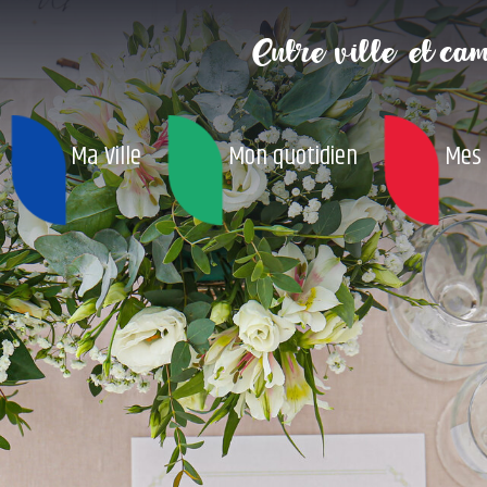
Entre ville
et ca
Ma Ville
Mon quotidien
Mes 