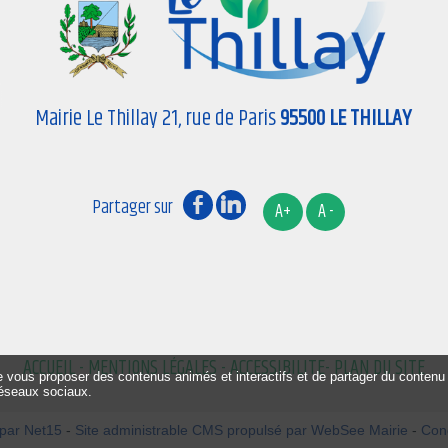
Mairie Le Thillay 21, rue de Paris
95500 LE THILLAY
ACCUEIL
-
MENTIONS LÉGALES
-
ACCESSIBILITE-
PLAN DU SITE
de vous proposer des contenus animés et interactifs et de partager du contenu 
éseaux sociaux.
 par Net15
-
Site administrable CMS propulsé par WebSee Mairie
-
Cond