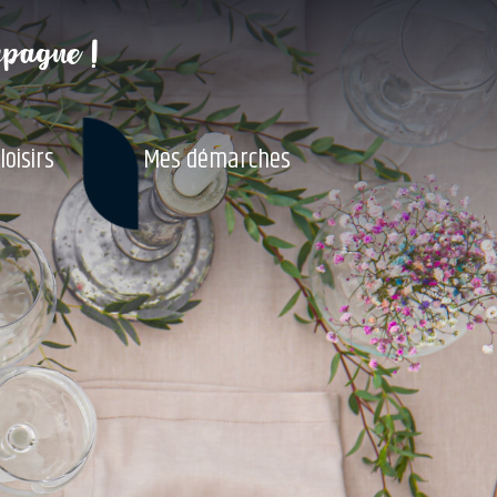
mpagne !
loisirs
Mes démarches