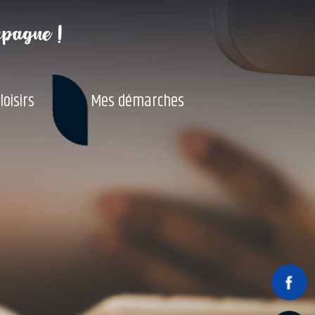
mpagne !
loisirs
Mes démarches