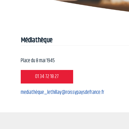
Médiathèque
Place du 8 mai 1945
01 34 72 18 27
mediathèque_lethillay@roissypaysdefrance.fr