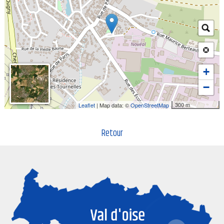
+
−
300 m
Leaflet
| Map data: ©
OpenStreetMap
Retour